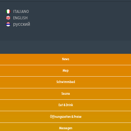
ITALIANO
ENGLISH
русский
News
Map
Schwimmbad
Sauna
Eat & Drink
Öffnungszeiten & Preise
Massagen