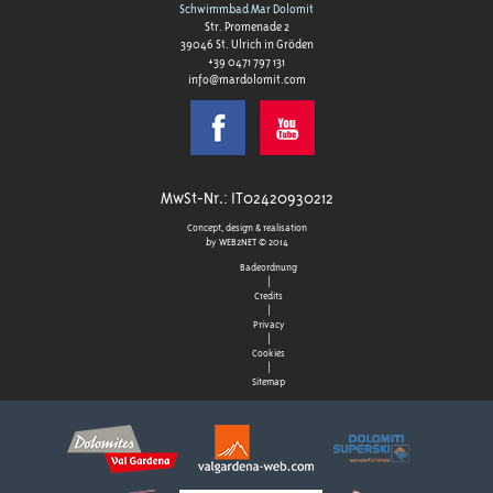
Schwimmbad Mar Dolomit
Str. Promenade 2
39046 St. Ulrich in Gröden
+39 0471 797 131
info@mardolomit.com
MwSt-Nr.: IT02420930212
Concept, design & realisation
by
WEB2NET
© 2014
Badeordnung
|
Credits
|
Privacy
|
Cookies
|
Sitemap